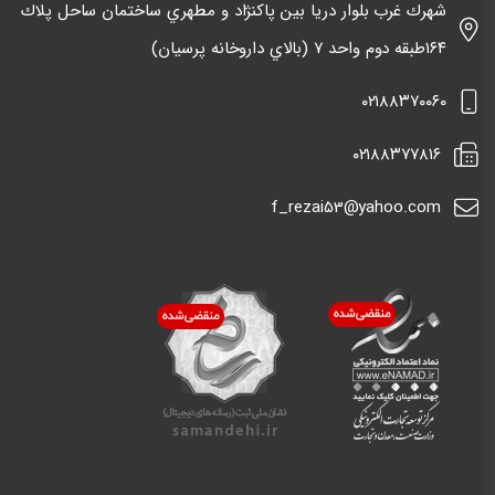
شهرك غرب بلوار دريا بين پاكنژاد و مطهري ساختمان ساحل پلاك
١٦٤طبقه دوم واحد ٧ (بالاي داروخانه پرسيان)
٠٢١٨٨٣٧٠٠٦٠
٠٢١٨٨٣٧٧٨١٦
f_rezai53@yahoo.com