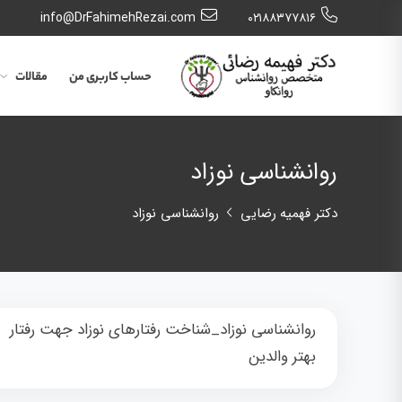
info@DrFahimehRezai.com
٠٢١٨٨٣٧٧٨١٦
حساب کاربری من
مقالات
روانشناسی نوزاد
دکتر فهمیه رضایی
روانشناسی نوزاد
روانشناسی نوزاد_شناخت رفتارهای نوزاد جهت رفتار
بهتر والدین