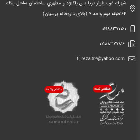
شهرك غرب بلوار دريا بين پاكنژاد و مطهري ساختمان ساحل پلاك
١٦٤طبقه دوم واحد ٧ (بالاي داروخانه پرسيان)
٠٢١٨٨٣٧٠٠٦٠
٠٢١٨٨٣٧٧٨١٦
f_rezai53@yahoo.com