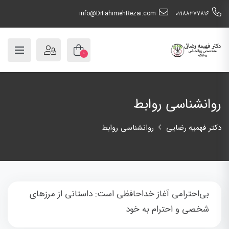
info@DrFahimehRezai.com
٠٢١٨٨٣٧٧٨١٦
۰
روانشناسی روابط
دکتر فهمیه رضایی
روانشناسی روابط
بی‌احترامی آغاز خداحافظی است: داستانی از مرزهای
شخصی و احترام به خود