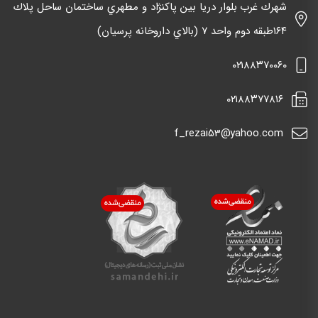
شهرك غرب بلوار دريا بين پاكنژاد و مطهري ساختمان ساحل پلاك
١٦٤طبقه دوم واحد ٧ (بالاي داروخانه پرسيان)
٠٢١٨٨٣٧٠٠٦٠
٠٢١٨٨٣٧٧٨١٦
f_rezai53@yahoo.com