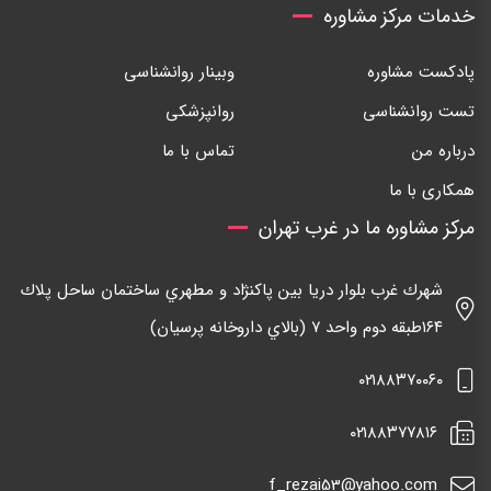
خدمات مرکز مشاوره
پادکست مشاوره
وبینار روانشناسی
تست روانشناسی
روانپزشکی
درباره من
تماس با ما
همکاری با ما
مرکز مشاوره ما در غرب تهران
شهرك غرب بلوار دريا بين پاكنژاد و مطهري ساختمان ساحل پلاك
١٦٤طبقه دوم واحد ٧ (بالاي داروخانه پرسيان)
٠٢١٨٨٣٧٠٠٦٠
٠٢١٨٨٣٧٧٨١٦
f_rezai53@yahoo.com