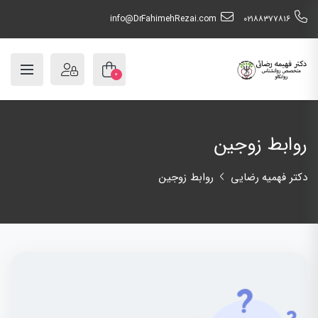
info@DrFahimehRezai.com
٠٢١٨٨٣٧٧٨١٦
۰
روابط زوجین
دکتر فهمیه رضایی
روابط زوجین