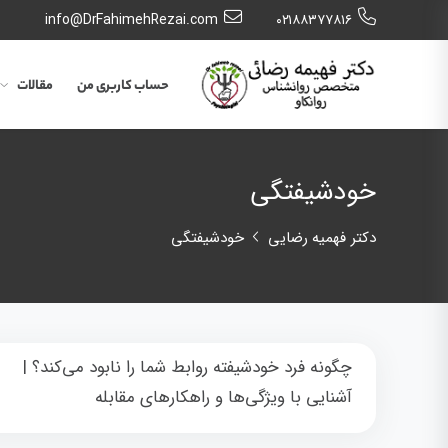
info@DrFahimehRezai.com
٠٢١٨٨٣٧٧٨١٦
حساب کاربری من
مقالات
خودشیفتگی
دکتر فهمیه رضایی
خودشیفتگی
چگونه فرد خودشیفته روابط شما را نابود می‌کند؟ |
آشنایی با ویژگی‌ها و راهکارهای مقابله