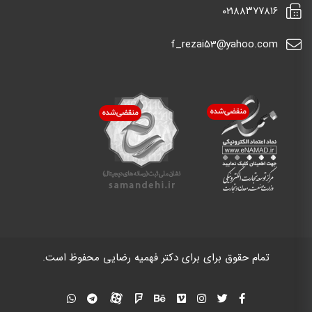
٠٢١٨٨٣٧٧٨١٦
f_rezai53@yahoo.com
تمام حقوق برای برای دکتر فهمیه رضایی محفوظ است.