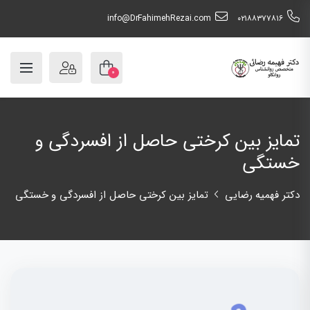
info@DrFahimehRezai.com
٠٢١٨٨٣٧٧٨١٦
۰
تمایز بین کرختی حاصل از افسردگی و
خستگی
دکتر فهمیه رضایی
تمایز بین کرختی حاصل از افسردگی و خستگی