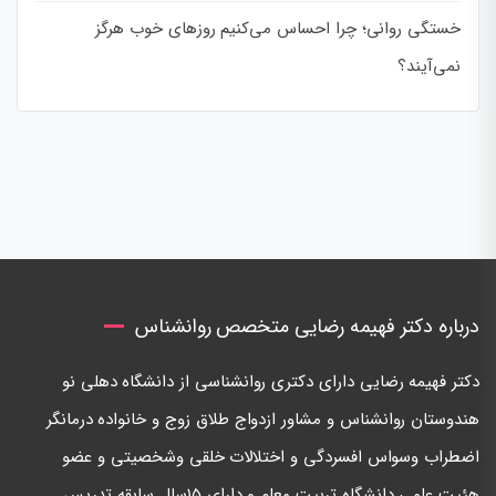
خستگی روانی؛ چرا احساس می‌کنیم روزهای خوب هرگز
نمی‌آیند؟
درباره دکتر فهیمه رضایی متخصص روانشناس
دكتر فهيمه رضايی دارای دكتری روانشناسی از دانشگاه دهلی نو
هندوستان روانشناس و مشاور ازدواج طلاق زوج و خانواده درمانگر
اضطراب وسواس افسردگی و اختلالات خلقی وشخصيتی و عضو
هئيت علمی دانشگاه تربيت معلم و داراي ١٥سال سابقه تدريس