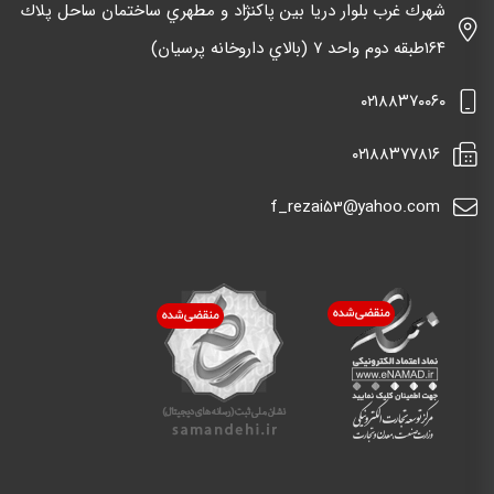
شهرك غرب بلوار دريا بين پاكنژاد و مطهري ساختمان ساحل پلاك
١٦٤طبقه دوم واحد ٧ (بالاي داروخانه پرسيان)
٠٢١٨٨٣٧٠٠٦٠
٠٢١٨٨٣٧٧٨١٦
f_rezai53@yahoo.com