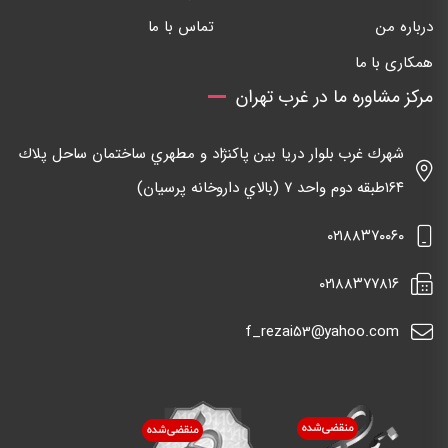
درباره من
تماس با ما
همکاری با ما
مرکز مشاوره ما در غرب تهران
شهرك غرب بلوار دريا بين پاكنژاد و مطهري ساختمان ساحل پلاك
١٦٤طبقه دوم واحد ٧ (بالاي داروخانه پرسيان)
٠٢١٨٨٣٧٠٠٦٠
٠٢١٨٨٣٧٧٨١٦
f_rezai53@yahoo.com