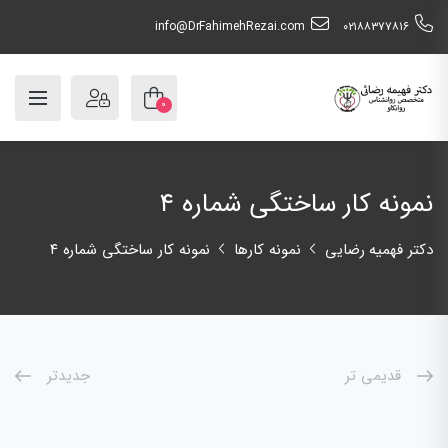
info@DrFahimehRezai.com
٠٢١٨٨٣٧٧٨١٦
۰
نمونه کار ساختگی شماره ۴
دکتر فهمیه رضایی
نمونه کارها
نمونه کار ساختگی شماره ۴
قدیمی تر
جدیدتر