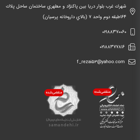
شهرك غرب بلوار دريا بين پاكنژاد و مطهري ساختمان ساحل پلاك
١٦٤طبقه دوم واحد ٧ (بالاي داروخانه پرسيان)
٠٢١٨٨٣٧٠٠٦٠
٠٢١٨٨٣٧٧٨١٦
f_rezai53@yahoo.com