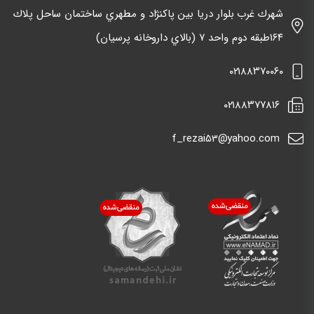
شهرك غرب بلوار دريا بين پاكنژاد و مطهري ساختمان ساحل پلاك
١٦٤طبقه دوم واحد ٧ (بالاي داروخانه پرسيان)
٠٢١٨٨٣٧٠٠٦٠
٠٢١٨٨٣٧٧٨١٦
f_rezai53@yahoo.com