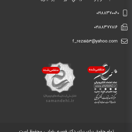
٠٢١٨٨٣٧٠٠٦٠
٠٢١٨٨٣٧٧٨١٦
f_rezai53@yahoo.com
تمام حقوق برای برای دکتر فهمیه رضایی محفوظ است.