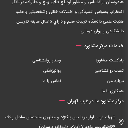
هندوستان روانشناس و مشاور ازدواج طلاق زوج و خانواده درمانگر
اضطراب وسواس افسردگی و اختلالات خلقی وشخصيتی و عضو
هئيت علمی دانشگاه تربيت معلم و داراي ١٥سال سابقه تدريس
دانشگاهی و روان درمانی.
خدمات مرکز مشاوره
پادکست مشاوره
وبینار روانشناسی
تست روانشناسی
روانپزشکی
درباره من
تماس با ما
همکاری با ما
مرکز مشاوره ما در غرب تهران
شهرك غرب بلوار دريا بين پاكنژاد و مطهري ساختمان ساحل پلاك
١٦٤طبقه دوم واحد ٧ (بالاي داروخانه پرسيان)