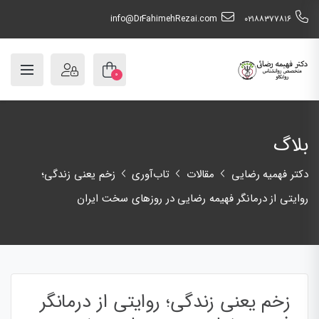
info@DrFahimehRezai.com
٠٢١٨٨٣٧٧٨١٦
۰
بلاگ
دکتر فهمیه رضایی
مقالات
تاب‌آوری
زخم یعنی زندگی؛
روایتی از درمانگر فهیمه رضایی در روزهای سخت ایران
زخم یعنی زندگی؛ روایتی از درمانگر