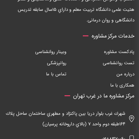
هئيت علمی دانشگاه تربيت معلم و داراي ١٥سال سابقه تدريس
دانشگاهی و روان درمانی.
خدمات مرکز مشاوره
پادکست مشاوره
وبینار روانشناسی
تست روانشناسی
روانپزشکی
درباره من
تماس با ما
همکاری با ما
مرکز مشاوره ما در غرب تهران
شهرك غرب بلوار دريا بين پاكنژاد و مطهري ساختمان ساحل پلاك
١٦٤طبقه دوم واحد ٧ (بالاي داروخانه پرسيان)
٠٢١٨٨٣٧٠٠٦٠