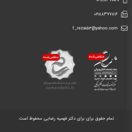
٠٢١٨٨٣٧٧٨١٦
f_rezai53@yahoo.com
تمام حقوق برای برای دکتر فهمیه رضایی محفوظ است.