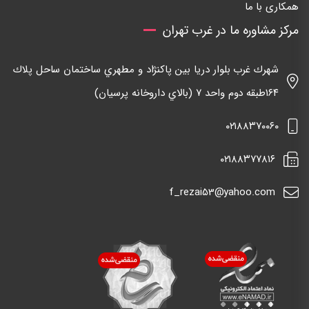
همکاری با ما
مرکز مشاوره ما در غرب تهران
شهرك غرب بلوار دريا بين پاكنژاد و مطهري ساختمان ساحل پلاك
١٦٤طبقه دوم واحد ٧ (بالاي داروخانه پرسيان)
٠٢١٨٨٣٧٠٠٦٠
٠٢١٨٨٣٧٧٨١٦
f_rezai53@yahoo.com