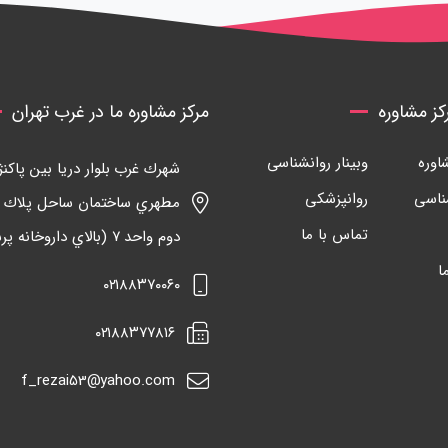
ز مشاوره
مرکز مشاوره ما در غرب تهران
وره
وبینار روانشناسی
شهرك غرب بلوار دريا بين پاكنژا
ناسی
روانپزشکی
تماس با ما
دوم واحد ٧ (بالاي داروخانه پرسيان)
ا
٠٢١٨٨٣٧٠٠٦٠
٠٢١٨٨٣٧٧٨١٦
f_rezai53@yahoo.com