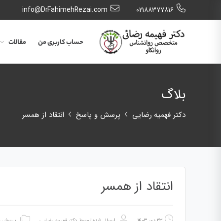
info@DrFahimehRezai.com
٠٢١٨٨٣٧٧٨١٦
حساب کاربری من
مقالات
بلاگ
دکتر فهمیه رضایی
پرسش و پاسخ
انتقاد از همسر
انتقاد از همسر
۲۳ دی ۱۴۰۳
ارسال شده توسط
دکتر فهیمه رضایی
پرسش و