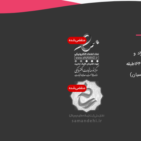
د و
مطهري ساختمان ساحل پلاك ١٦٤طبقه