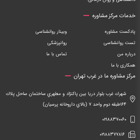
خدمات مرکز مشاوره
پادکست مشاوره
وبینار روانشناسی
تست روانشناسی
روانپزشکی
درباره من
تماس با ما
همکاری با ما
مرکز مشاوره ما در غرب تهران
شهرك غرب بلوار دريا بين پاكنژاد و مطهري ساختمان ساحل پلاك
١٦٤طبقه دوم واحد ٧ (بالاي داروخانه پرسيان)
٠٢١٨٨٣٧٠٠٦٠
٠٢١٨٨٣٧٧٨١٦