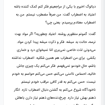
دیالوگ اخیرم با یکی از مراجعینم فکر کنم کمک کننده باشه
اعتیاد به اضطراب گفت: من صرفاً مضطرب نیستم. من به
اضطراب معتادم.پرسیدم: یعنی چی؟
گفت: گمونم منظورم روشنه. اعتیاد چطوریه؟ اگر مواد بهت
نرسه، حالت بد میشه. فکر و ذکرت میشه پیدا کردن مواد.
می‌دونی لذت خاصی نمی‌بری امّا نمیخوای درد و خماری
بکشی. برای من اضطراب هم همین‌ شکلیه. اضطراب نداشته
باشم، حالِ خودمو نمی‌فهمم. فکر می‌کنم یک چیزی جاش
خالیه، احساس ناامنی می‌کنم، حس می‌کنم حواسم به خودم
نیست. حس می‌کنم به قدر کافی مراقب خودم نیستم.
ناخودآگاه شروع می‌کنم به گشتن دنبال اضطراب تازه. انگار
ذهنم بهش نیاز داره. چرخ‌دنده‌های ذهنم نیاز دارن باهاش