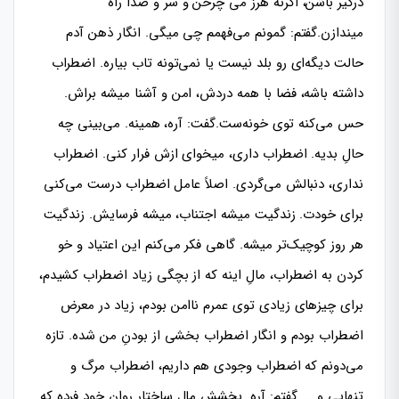
درگیر باشن، اگرنه هرز می چرخن و سر و صدا راه
میندازن.گفتم: گمونم می‌فهمم چی میگی. انگار ذهن آدم
حالت دیگه‌ای رو بلد نیست یا نمی‌تونه تاب بیاره. اضطراب
داشته باشه، فضا با همه دردش، امن و آشنا میشه براش.
حس می‌کنه توی خونه‌‌ست.گفت: آره، همینه. می‌بینی چه
حالِ بدیه. اضطراب داری، میخوای ازش فرار کنی. اضطراب
نداری، دنبالش می‌گردی. اصلاً عامل اضطراب درست می‌کنی
برای خودت. زندگیت میشه اجتناب، میشه فرسایش. زندگیت
هر روز کوچیک‌تر میشه. گاهی فکر می‌کنم این اعتیاد و خو
کردن به اضطراب، مالِ اینه که از بچگی زیاد اضطراب کشیدم،
برای چیزهای زیادی توی عمرم ناامن بودم، زیاد در معرض
اضطراب بودم و انگار اضطراب بخشی از بودنِ من شده. تازه
می‌دونم که اضطراب وجودی هم داریم، اضطراب مرگ و
تنهایی و … .گفتم: آره. بخشش مالِ ساختار روانِ خود فرده که