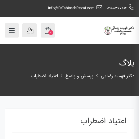
info@DrFahimehRezai.com
٠٢١٨٨٣٧٧٨١٦
۰
بلاگ
دکتر فهمیه رضایی
پرسش و پاسخ
اعتیاد اضطراب
اعتیاد اضطراب