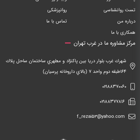
تست روانشناسی
روانپزشکی
درباره من
تماس با ما
همکاری با ما
مرکز مشاوره ما در غرب تهران
شهرك غرب بلوار دريا بين پاكنژاد و مطهري ساختمان ساحل پلاك
١٦٤طبقه دوم واحد ٧ (بالاي داروخانه پرسيان)
٠٢١٨٨٣٧٠٠٦٠
٠٢١٨٨٣٧٧٨١٦
f_rezai53@yahoo.com