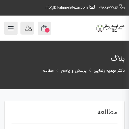
info@DrFahimehRezai.com
٠٢١٨٨٣٧٧٨١٦
۰
بلاگ
دکتر فهمیه رضایی
پرسش و پاسخ
مطالعه
مطالعه