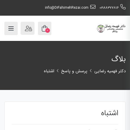
info@DrFahimehRezai.com
٠٢١٨٨٣٧٧٨١٦
۰
بلاگ
دکتر فهمیه رضایی
پرسش و پاسخ
اشتباه
اشتباه