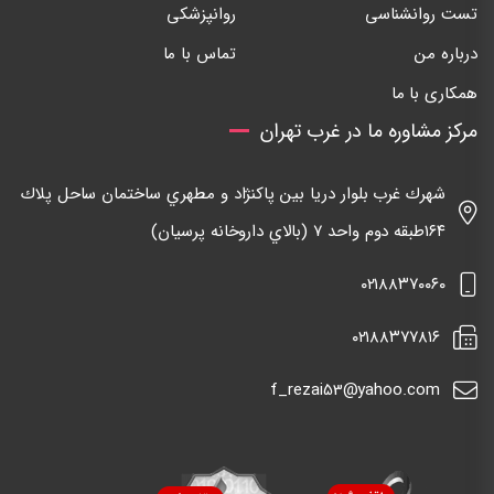
تست روانشناسی
روانپزشکی
درباره من
تماس با ما
همکاری با ما
مرکز مشاوره ما در غرب تهران
شهرك غرب بلوار دريا بين پاكنژاد و مطهري ساختمان ساحل پلاك
١٦٤طبقه دوم واحد ٧ (بالاي داروخانه پرسيان)
٠٢١٨٨٣٧٠٠٦٠
٠٢١٨٨٣٧٧٨١٦
f_rezai53@yahoo.com