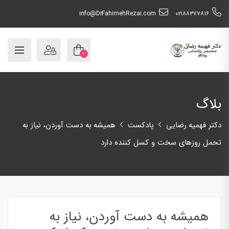
info@DrFahimehRezai.com
٠٢١٨٨٣٧٧٨١٦
۰
بلاگ
دکتر فهمیه رضایی
پادکست
همیشه به دست آوردن، نیاز به
تحمل روزهای سخت و کسل کننده دارد
همیشه به دست آوردن، نیاز به