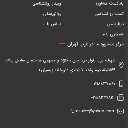
پادکست مشاوره
وبینار روانشناسی
تست روانشناسی
روانپزشکی
درباره من
تماس با ما
همکاری با ما
مرکز مشاوره ما در غرب تهران
شهرك غرب بلوار دريا بين پاكنژاد و مطهري ساختمان ساحل پلاك
١٦٤طبقه دوم واحد ٧ (بالاي داروخانه پرسيان)
٠٢١٨٨٣٧٠٠٦٠
٠٢١٨٨٣٧٧٨١٦
f_rezai53@yahoo.com