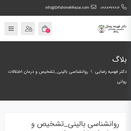
info@DrFahimehRezai.com
٠٢١٨٨٣٧٧٨١٦
۰
بلاگ
دکتر فهمیه رضایی
روانشناسی بالینی_تشخیص و درمان اختلالات
روانی
روانشناسی بالینی_تشخیص و